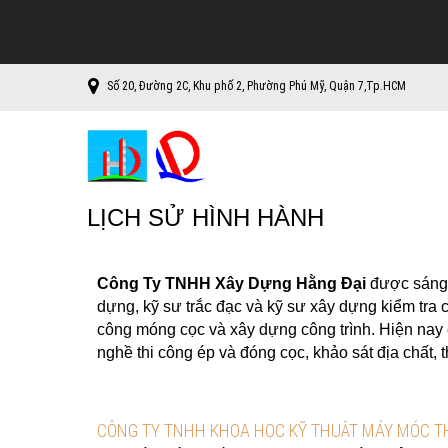
Số 20, Đường 2C, Khu phố 2, Phường Phú Mỹ, Quận 7,Tp.HCM
LỊCH SỬ HÌNH HÀNH
Công
Ty TNHH
Xây
Dựng
Hằng
Đại
được sáng l
dựng, kỹ sư trắc đạc và kỹ sư xây dựng kiểm tra 
công móng cọc và xây dựng công trình. Hiện nay
nghề thi công ép và đóng cọc, khảo sát địa chất, t
CÔNG TY TNHH KHOA HỌC KỸ THUẬT MÁY MÓC TH