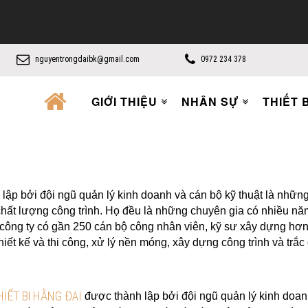
nguyentrongdaibk@gmail.com
0972 234 378
GIỚI THIỆU
NHÂN SỰ
THIẾT B
ập bởi đội ngũ quản lý kinh doanh và cán bộ kỹ thuật là những
chất lượng công trình. Họ đều là những chuyên gia có nhiều năm 
 công ty có gần 250 cán bộ công nhân viên, kỹ sư xây dựng hơ
hiết kế và thi công, xử lý nền móng, xây dựng công trình và trắc 
IẾT BỊ HẰNG ĐẠI
được thành lập bởi đội ngũ quản lý kinh doan